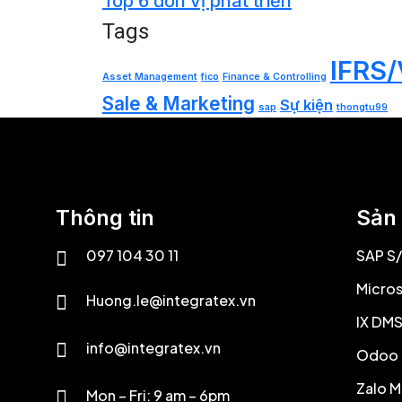
Top 6 đơn vị phát triển
Tags
IFRS
Asset Management
fico
Finance & Controlling
Sale & Marketing
Sự kiện
sap
thongtu99
Thông tin
Sản
097 104 30 11
SAP S/
Micro
Huong.le@integratex.vn
IX DM
info@integratex.vn
Odoo
Zalo M
Mon – Fri: 9 am – 6pm