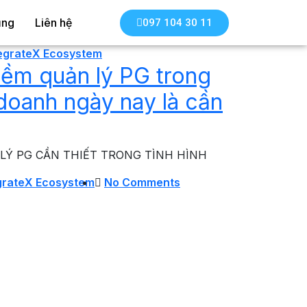
ụng
Liên hệ
097 104 30 11
tegrateX Ecosystem
ềm quản lý PG trong
 doanh ngày nay là cần
LÝ PG CẦN THIẾT TRONG TÌNH HÌNH
grateX Ecosystem
No Comments