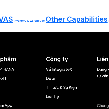
/VAS
Other Capabilities
Inventory & Warehouse
 phẩm
Công ty
Liên
4 HANA​
Về IntegrateX
Đăng k
tư vấn
soft
Dự án
S
Tin tức & Sự Kiện
Liên hệ
ini App
Chúng 