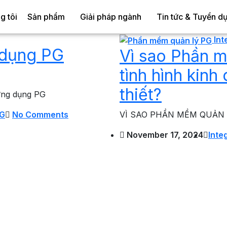
g tôi
Sản phẩm
Giải pháp ngành
Tin tức & Tuyển d
In
g dụng PG
Vì sao Phần m
tình hình kinh
thiết?
t ứng dụng PG
VÌ SAO PHẦN MỀM QUẢN 
PG
No Comments
November 17, 2024
Inte