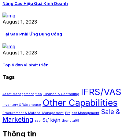
Nâng Cao Hiệu Quả Kinh Doanh
August 1, 2023
Tại Sao Phải Ứng Dụng Công
August 1, 2023
Top 6 đơn vị phát triển
Tags
IFRS/VAS
Asset Management
fico
Finance & Controlling
Other Capabilities
Inventory & Warehouse
Sale &
Procurement & Material Management
Project Management
Marketing
Sự kiện
sap
thongtu99
Thông tin