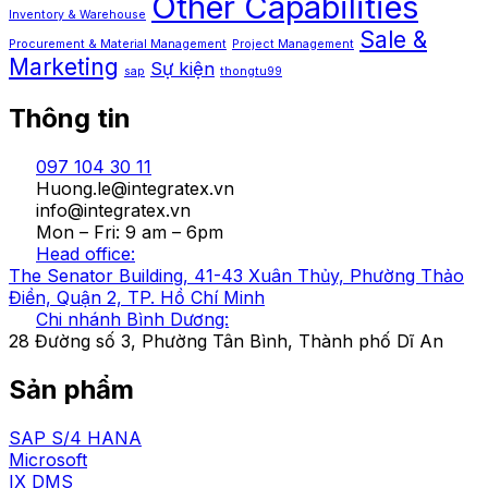
Other Capabilities
Inventory & Warehouse
Sale &
Procurement & Material Management
Project Management
Marketing
Sự kiện
sap
thongtu99
Thông tin
097 104 30 11
Huong.le@integratex.vn
info@integratex.vn
Mon – Fri: 9 am – 6pm
Head office:
The Senator Building, 41-43 Xuân Thủy, Phường Thảo
Điền, Quận 2, TP. Hồ Chí Minh
Chi nhánh Bình Dương:
28 Đường số 3, Phường Tân Bình, Thành phố Dĩ An
Sản phẩm
SAP S/4 HANA​
Microsoft
IX DMS