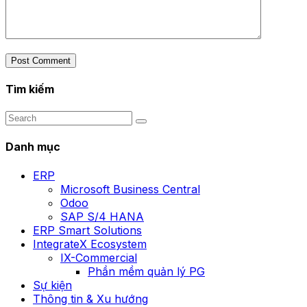
Post Comment
Tìm kiếm
Danh mục
ERP
Microsoft Business Central
Odoo
SAP S/4 HANA
ERP Smart Solutions
IntegrateX Ecosystem
IX-Commercial
Phần mềm quản lý PG
Sự kiện
Thông tin & Xu hướng